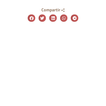
Compartir
¿Necesitas asesoramiento
para tu negocio?
Contáctanos y nuestros especialistas en
packaging te ayudarán a encontrar la
solución de embalaje adecuada para tu
empresa.