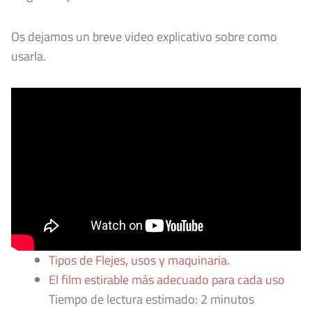
Os dejamos un breve video explicativo sobre como
usarla.
Tipos de Flejes, usos y maquinaria.
El film estirable más adecuado para cada uso
Tiempo de lectura estimado:
2
minutos