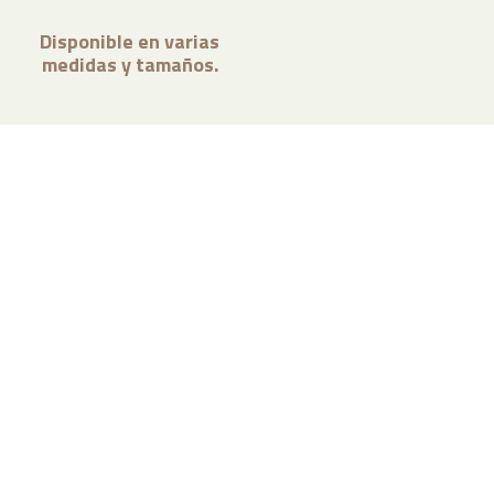
Disponible en varias
medidas y tamaños.
¿Necesitas asesoramiento para
tu negocio?
Contáctanos y nuestros especialistas en packaging
te ayudarán a encontrar la solución de embalaje
adecuada para tu empresa.
CONTACTAR