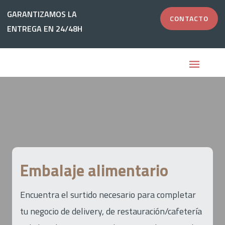
Ir
GARANTIZAMOS LA
GARANTIZAMOS LA
CONTACTO
CONTACTO
al
ENTREGA EN 24/48H
ENTREGA EN 24/48H
contenido
Embalaje alimentario
Encuentra el surtido necesario para completar
tu negocio de delivery, de restauración/cafetería