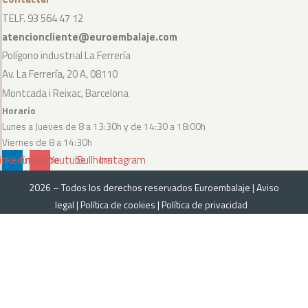
TELF. 93 564 47 12
atencioncliente@euroembalaje.com
Polígono industrial La Ferrería
Av. La Ferrería, 20 A, 08110
Montcada i Reixac, Barcelona
Horario
Lunes a Jueves de 8 a 13:30h y de 14:30 a 18:00h
Viernes de 8 a 14:30h
inkedin
Envelope
Youtube
Bullhorn
Instagram
2026 – Todos los derechos reservados Euroembalaje |
Aviso
legal
|
Política de cookies
|
Política de privacidad