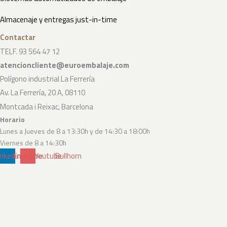
Almacenaje y entregas just-in-time
Contactar
TELF. 93 564 47 12
atencioncliente@euroembalaje.com
Polígono industrial La Ferrería
Av. La Ferrería, 20 A, 08110
Montcada i Reixac, Barcelona
Horario
Lunes a Jueves de 8 a 13:30h y de 14:30 a 18:00h
Viernes de 8 a 14:30h
inkedin
Envelope
Youtube
Bullhorn