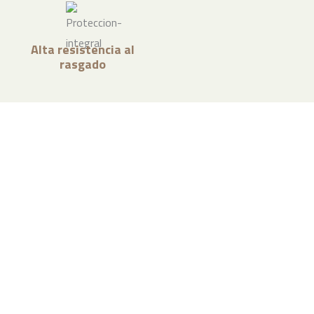
Alta resistencia al
rasgado
¿Necesitas asesoramiento para
tu negocio?
Contáctanos y nuestros especialistas en packaging
te ayudarán a encontrar la solución de embalaje
adecuada para tu empresa.
CONTACTAR