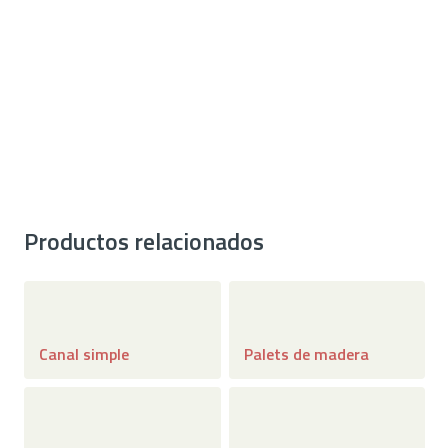
te ayudarán a encontrar la solución de embalaje
adecuada para tu empresa.
CONTACTAR
Productos relacionados
Canal simple
Palets de madera