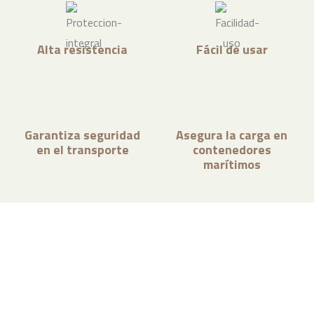
Alta resistencia
Fácil de usar
Garantiza seguridad
Asegura la carga en
en el transporte
contenedores
marítimos
¿Necesitas asesoramiento para
tu negocio?
Contáctanos y nuestros especialistas en packaging