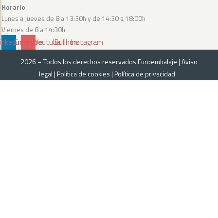
Horario
Lunes a Jueves de 8 a 13:30h y de 14:30 a 18:00h
Viernes de 8 a 14:30h
inkedin
Envelope
Youtube
Bullhorn
Instagram
2026 – Todos los derechos reservados Euroembalaje |
Aviso
legal
|
Política de cookies
|
Política de privacidad