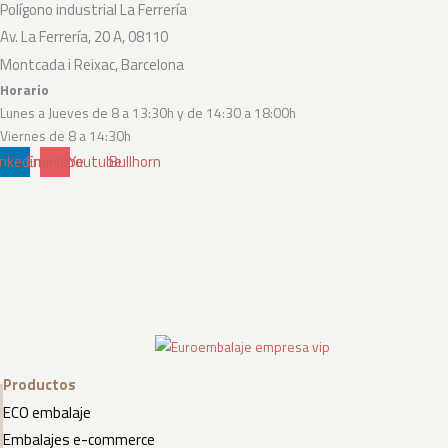
Polígono industrial La Ferrería
Av. La Ferrería, 20 A, 08110
Montcada i Reixac, Barcelona
Horario
Lunes a Jueves de 8 a 13:30h y de 14:30 a 18:00h
Viernes de 8 a 14:30h
inkedin
Envelope
Youtube
Bullhorn
Productos
ECO embalaje
Embalajes e-commerce