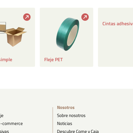
Cintas adhesi
simple
Fleje PET
Nosotros
je
Sobre nosotros
 e-commerce
Noticias
sivas
Descubre Come y Caja