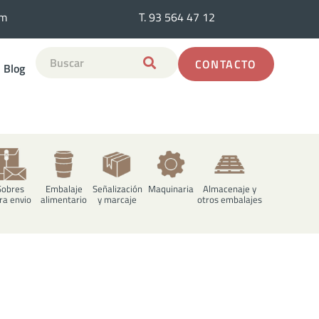
om
e.com
T. 93 564 47 12
T. 93 564 47 12
CONTACTO
Blog
Sobres
Embalaje
Señalización
Maquinaria
Almacenaje y
ra envio
alimentario
y marcaje
otros embalajes