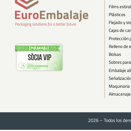
Films estira
Plásticos
Flejado y s
Cajas de ca
Protección 
Relleno de 
Bolsas
Sobres para
Embalaje al
Señalizació
Maquinaria
Almacenaje 
2026 – Todos los der