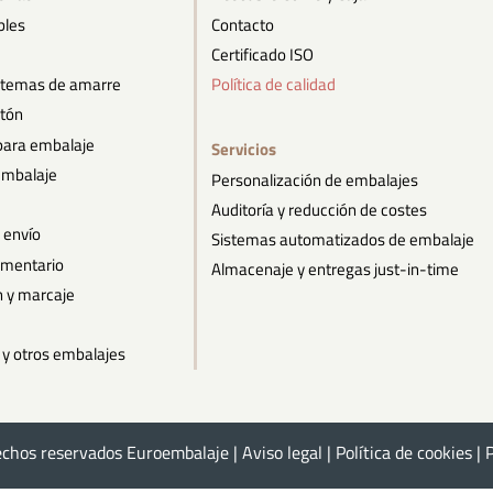
bles
Contacto
Certificado ISO
istemas de amarre
Política de calidad
rtón
para embalaje
Servicios
embalaje
Personalización de embalajes
Auditoría y reducción de costes
 envío
Sistemas automatizados de embalaje
imentario
Almacenaje y entregas just-in-time
n y marcaje
y otros embalajes
echos reservados Euroembalaje |
Aviso legal
|
Política de cookies
|
P