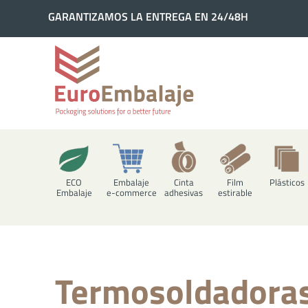
Ir
GARANTIZAMOS LA ENTREGA EN 24/48H
GARANTIZAMOS LA ENTREGA EN 24/48H
al
contenido
ECO
Embalaje
Cinta
Film
Plásticos
Embalaje
e-commerce
adhesivas
estirable
Termosoldadora