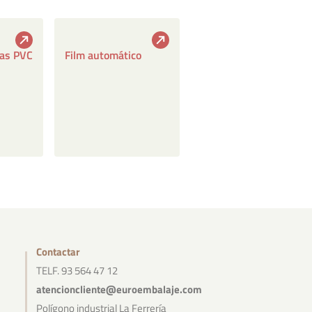
vas PVC
Film automático
Contactar
TELF. 93 564 47 12
atencioncliente@euroembalaje.com
Polígono industrial La Ferrería