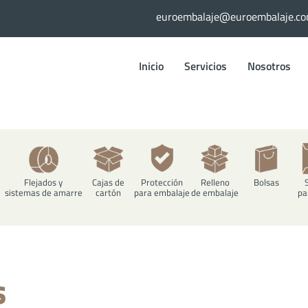
euroembalaje@euroembalaje.c
euroembalaje@euroembalaj
Inicio
Servicios
Nosotros
Flejados y
Cajas de
Protección
Relleno
Bolsas
sistemas de amarre
cartón
para embalaje
de embalaje
pa
s