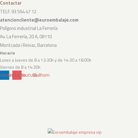
Contactar
TELF. 93 564 47 12
atencioncliente@euroembalaje.com
Polígono industrial La Ferrería
Av. La Ferrería, 20 A, 08110
Montcada i Reixac, Barcelona
Horario
Lunes a Jueves de 8 a 13:30h y de 14:30 a 18:00h
Viernes de 8 a 14:30h
inkedin
Envelope
Youtube
Bullhorn