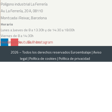
Polígono industrial La Ferrería
Av. La Ferrería, 20 A, 08110
Montcada i Reixac, Barcelona
Horario
Lunes a Jueves de 8 a 13:30h y de 14:30 a 18:00h
Viernes de 8 a 14:30h
inkedin
Envelope
Youtube
Bullhorn
Instagram
2026 – Todos los derechos reservados Euroembalaje |
Aviso
legal
|
Política de cookies
|
Política de privacidad