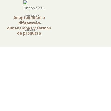
Adaptabilidad a
diferentes
dimensiones y formas
de producto
¿Necesitas asesoramiento para
tu negocio?
Contáctanos y nuestros especialistas en packaging
te ayudarán a encontrar la solución de embalaje
adecuada para tu empresa.